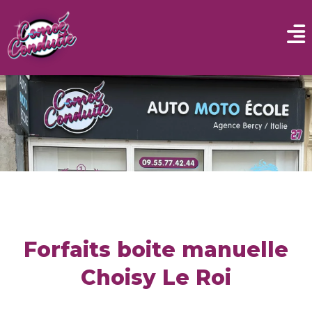
Forfaits boite manuelle
Choisy Le Roi