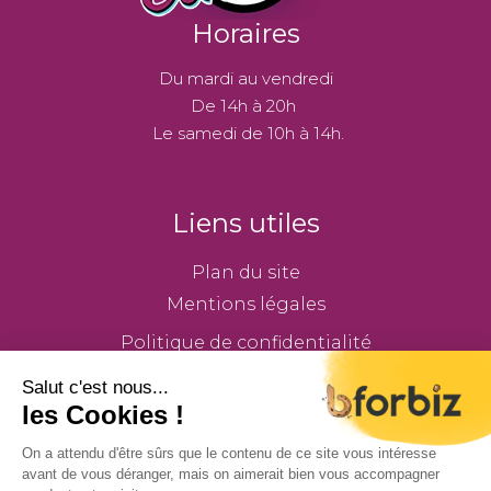
Horaires
Du mardi au vendredi
De 14h à 20h
Le samedi de 10h à 14h.
Liens utiles
Plan du site
Mentions légales
Politique de confidentialité
Téléphone
Paris : 09 55 77 42 44