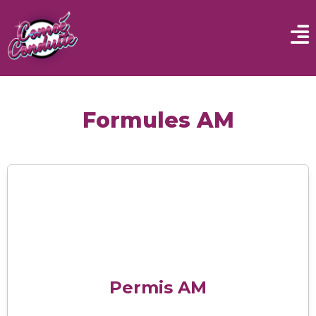
Formules AM
Permis AM
Dés 14ans
350.00€ public / 300.00€ Oscar Roméro
Formation de 8h (2h théorie, 2h plateau, 3h
Permis AM
circlation, 1h accomagnement si mineur)